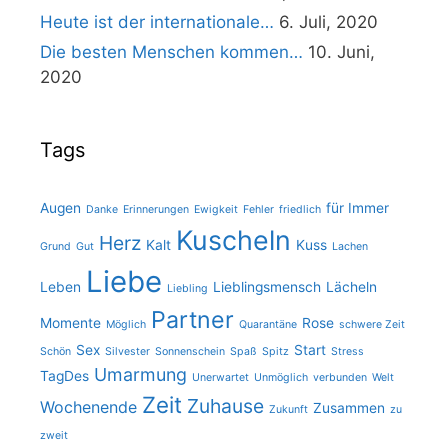
Heute ist der internationale…
6. Juli, 2020
Die besten Menschen kommen…
10. Juni,
2020
Tags
Augen
für Immer
Danke
Erinnerungen
Ewigkeit
Fehler
friedlich
Kuscheln
Herz
Kalt
Kuss
Grund
Gut
Lachen
Liebe
Leben
Lieblingsmensch
Lächeln
Liebling
Partner
Momente
Rose
Möglich
Quarantäne
schwere Zeit
Sex
Start
Schön
Silvester
Sonnenschein
Spaß
Spitz
Stress
Umarmung
TagDes
Unerwartet
Unmöglich
verbunden
Welt
Zeit
Zuhause
Wochenende
Zusammen
Zukunft
zu
zweit