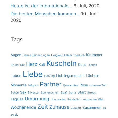
Heute ist der internationale…
6. Juli, 2020
Die besten Menschen kommen…
10. Juni,
2020
Tags
Augen
für Immer
Danke
Erinnerungen
Ewigkeit
Fehler
friedlich
Kuscheln
Herz
Kalt
Kuss
Grund
Gut
Lachen
Liebe
Leben
Lieblingsmensch
Lächeln
Liebling
Partner
Momente
Rose
Möglich
Quarantäne
schwere Zeit
Sex
Start
Schön
Silvester
Sonnenschein
Spaß
Spitz
Stress
Umarmung
TagDes
Unerwartet
Unmöglich
verbunden
Welt
Zeit
Zuhause
Wochenende
Zusammen
Zukunft
zu
zweit