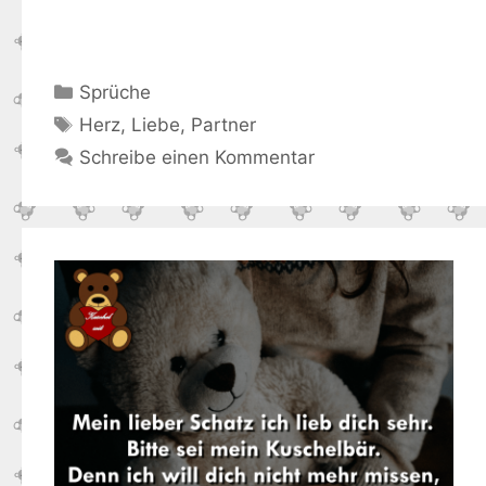
Kategorien
Sprüche
Schlagwörter
Herz
,
Liebe
,
Partner
Schreibe einen Kommentar