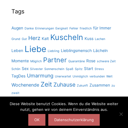
Tags
Augen
für Immer
Danke
Erinnerungen
Ewigkeit
Fehler
friedlich
Kuscheln
Herz
Kalt
Kuss
Grund
Gut
Lachen
Liebe
Leben
Lieblingsmensch
Lächeln
Liebling
Partner
Momente
Rose
Möglich
Quarantäne
schwere Zeit
Sex
Start
Schön
Silvester
Sonnenschein
Spaß
Spitz
Stress
Umarmung
TagDes
Unerwartet
Unmöglich
verbunden
Welt
Zeit
Zuhause
Wochenende
Zusammen
Zukunft
zu
zweit
Diese Website benutzt Cookies. Wenn du die Website weiter
nutzt, gehen wir von deinem Einverständnis aus.
© 2026 Kuschlzeit -
Impressum
-
Datenschutz
OK
Datenschutzerklärung
* = Affiliate-Link