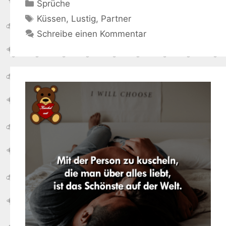
Kategorien
Sprüche
Schlagwörter
Küssen
,
Lustig
,
Partner
Schreibe einen Kommentar