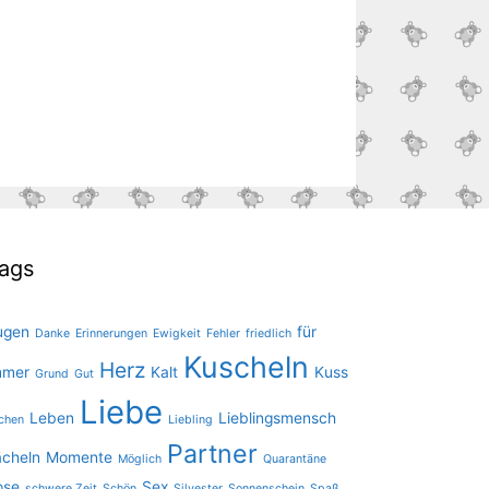
ags
ugen
für
Danke
Erinnerungen
Ewigkeit
Fehler
friedlich
Kuscheln
Herz
mmer
Kalt
Kuss
Grund
Gut
Liebe
Leben
Lieblingsmensch
chen
Liebling
Partner
ächeln
Momente
Möglich
Quarantäne
ose
Sex
schwere Zeit
Schön
Silvester
Sonnenschein
Spaß