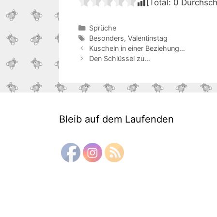
[Total:
0
Durchsch
Kategorien
Sprüche
Schlagwörter
Besonders
,
Valentinstag
Beitrags-
Kuscheln in einer Beziehung…
Navigation
Den Schlüssel zu…
Bleib auf dem Laufenden